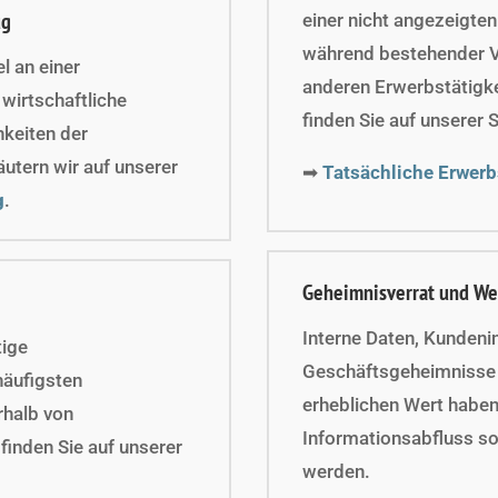
ug
einer nicht angezeigte
während bestehender Ve
l an einer
anderen Erwerbstätigke
 wirtschaftliche
finden Sie auf unserer 
keiten der
äutern wir auf unserer
➡
Tatsächliche Erwerb
g
.
Geheimnisverrat und We
Interne Daten, Kundeni
tige
Geschäftsgeheimnisse
äufigsten
erheblichen Wert haben
rhalb von
Informationsabfluss so
finden Sie auf unserer
werden.