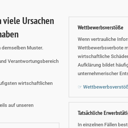
n viele Ursachen
Wettbewerbsverstöße
haben
Wenn vertrauliche Inf
ch demselben Muster.
Wettbewerbsverbote mi
wirtschaftliche Schäde
 und Verantwortungsbereich
Aufklärung bildet häufi
unternehmerischer Ent
figsten wirtschaftlichen
☞ Wettbewerbsverstö
eils auf unseren
Tatsächliche Erwerbstäti
In einzelnen Fällen bes